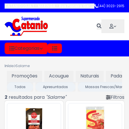
CATANIO LOJA 1 - MARINGÁ
-
Rua Pioneira Gertrude Heck Fritzen
(44) 3023-2915
,
M
Categorias
Início
Salame
Promoções
Acougue
Naturais
Padaria
Todos
Apresuntados
Massas Frescas/Manju
2
resultados para
"
Salame
"
Filtros