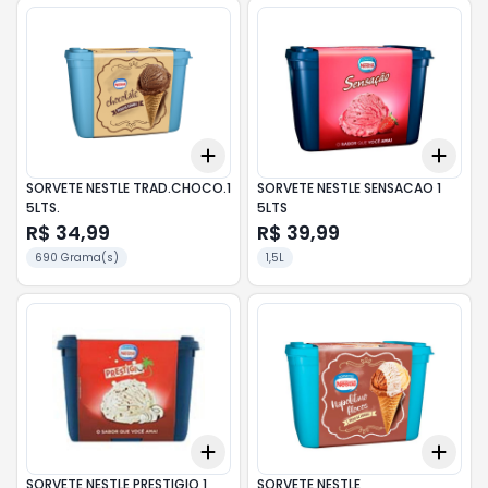
Add
Add
+
3
+
5
+
10
+
3
SORVETE NESTLE TRAD.CHOCO.1
SORVETE NESTLE SENSACAO 1
5LTS.
5LTS
R$ 34,99
R$ 39,99
690 Grama(s)
1,5L
Add
Add
+
3
+
5
+
10
+
3
SORVETE NESTLE PRESTIGIO 1
SORVETE NESTLE