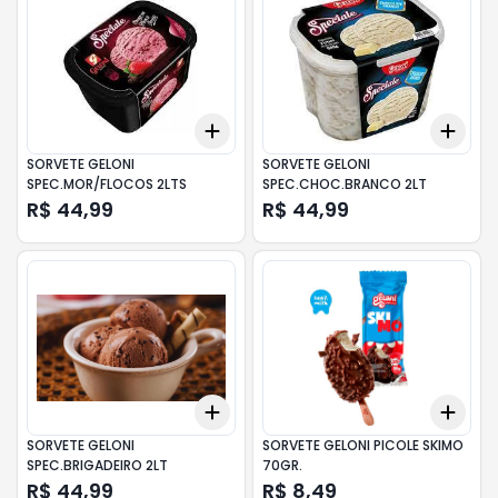
Add
Add
+
3
+
5
+
10
+
3
SORVETE GELONI
SORVETE GELONI
SPEC.MOR/FLOCOS 2LTS
SPEC.CHOC.BRANCO 2LT
R$ 44,99
R$ 44,99
Add
Add
+
3
+
5
+
10
+
3
SORVETE GELONI
SORVETE GELONI PICOLE SKIMO
SPEC.BRIGADEIRO 2LT
70GR.
R$ 44,99
R$ 8,49