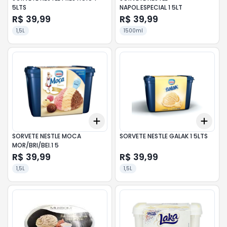
5LTS
NAPOL.ESPECIAL 1 5LT
R$ 39,99
R$ 39,99
1,5L
1500ml
Add
Add
+
3
+
5
+
10
+
3
SORVETE NESTLE MOCA
SORVETE NESTLE GALAK 1 5LTS
MOR/BRI/BEI.1 5
R$ 39,99
R$ 39,99
1,5L
1,5L