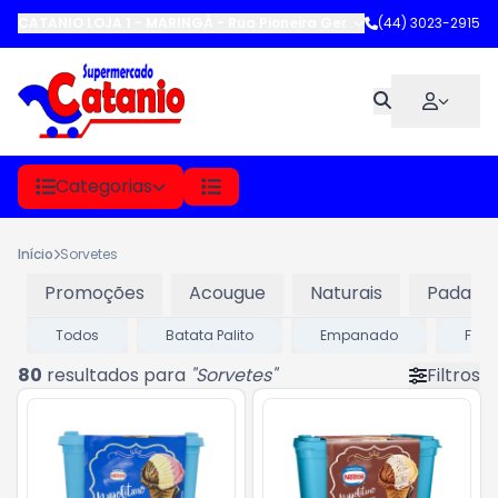
CATANIO LOJA 1 - MARINGÁ
-
Rua Pioneira Gertrude Heck Fritzen
(44) 3023-2915
,
M
Categorias
Início
Sorvetes
Promoções
Acougue
Naturais
Padaria
Todos
Batata Palito
Empanado
FRUT
80
resultados para
"
Sorvetes
"
Filtros