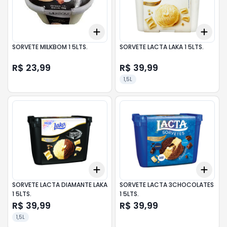
Add
Add
+
3
+
5
+
10
+
3
SORVETE MILKBOM 1 5LTS.
SORVETE LACTA LAKA 1 5LTS.
R$ 23,99
R$ 39,99
1,5L
Add
Add
+
3
+
5
+
10
+
3
SORVETE LACTA DIAMANTE LAKA
SORVETE LACTA 3CHOCOLATES
1 5LTS.
1 5LTS.
R$ 39,99
R$ 39,99
1,5L