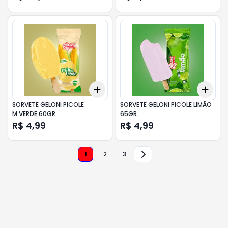
Add
Add
+
3
+
5
+
10
+
3
SORVETE GELONI PICOLE
SORVETE GELONI PICOLE LIMÃO
M.VERDE 60GR.
65GR.
R$ 4,99
R$ 4,99
1
2
3