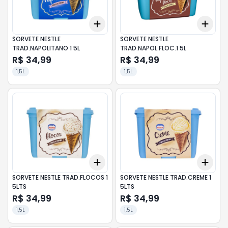
Add
Add
+
3
+
5
+
10
+
3
SORVETE NESTLE
SORVETE NESTLE
TRAD.NAPOLITANO 1 5L
TRAD.NAPOL.FLOC.1 5L
R$ 34,99
R$ 34,99
1,5L
1,5L
Add
Add
+
3
+
5
+
10
+
3
SORVETE NESTLE TRAD.FLOCOS 1
SORVETE NESTLE TRAD.CREME 1
5LTS
5LTS
R$ 34,99
R$ 34,99
1,5L
1,5L