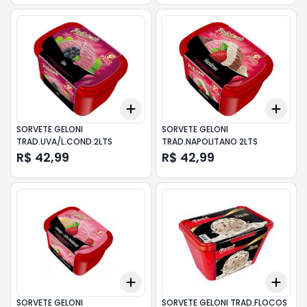
Add
Add
+
3
+
5
+
10
+
3
SORVETE GELONI
SORVETE GELONI
TRAD.UVA/L.COND.2LTS
TRAD.NAPOLITANO 2LTS
R$ 42,99
R$ 42,99
Add
Add
+
3
+
5
+
10
+
3
SORVETE GELONI
SORVETE GELONI TRAD.FLOCOS