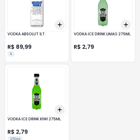
Add
Add
+
3
+
5
+
10
+
3
VODKA ABSOLUT 1LT.
VODKA ICE DRINK LIMAO 275ML.
R$ 89,99
R$ 2,79
1L
Add
+
3
+
5
+
10
VODKA ICE DRINK KIWI 275ML.
R$ 2,79
275ml