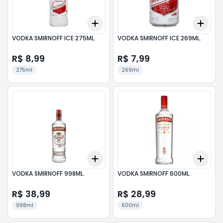
Add
Add
+
3
+
5
+
10
+
3
VODKA SMIRNOFF ICE 275ML.
VODKA SMIRNOFF ICE 269ML.
R$ 8,99
R$ 7,99
275ml
269ml
Add
Add
+
3
+
5
+
10
+
3
VODKA SMIRNOFF 998ML.
VODKA SMIRNOFF 600ML.
R$ 38,99
R$ 28,99
998ml
600ml