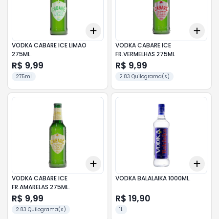
Add
Add
+
3
+
5
+
10
+
3
VODKA CABARE ICE LIMAO
VODKA CABARE ICE
275ML.
FR.VERMELHAS 275ML
R$ 9,99
R$ 9,99
275ml
2.83 Quilograma(s)
Add
Add
+
3
+
5
+
10
+
3
VODKA CABARE ICE
VODKA BALALAIKA 1000ML.
FR.AMARELAS 275ML.
R$ 9,99
R$ 19,90
2.83 Quilograma(s)
1L