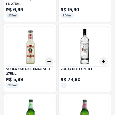
L.N.275ML
R$ 6,99
R$ 15,90
275ml
900ml
Add
Add
+
3
+
5
+
10
+
3
VODKA KISLLA ICE LIMAO VDO
VODKA KETEL ONE 1LT.
275ML.
R$ 5,99
R$ 74,90
275ml
1L