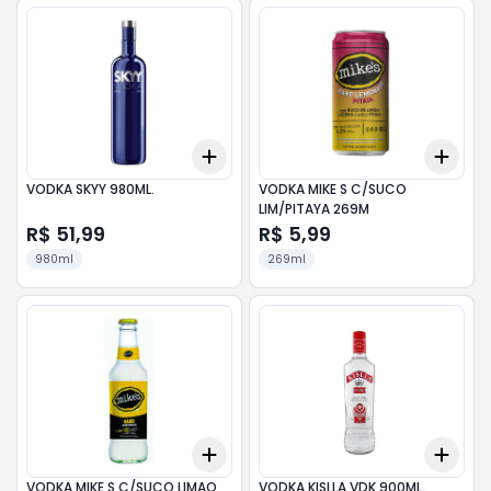
Add
Add
+
3
+
5
+
10
+
3
VODKA SKYY 980ML.
VODKA MIKE S C/SUCO
LIM/PITAYA 269M
R$ 51,99
R$ 5,99
980ml
269ml
Add
Add
+
3
+
5
+
10
+
3
VODKA MIKE S C/SUCO LIMAO
VODKA KISLLA VDK 900ML.