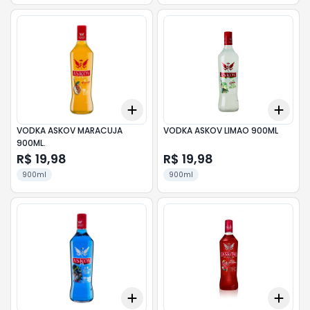
Add
Add
+
3
+
5
+
10
+
3
VODKA ASKOV MARACUJA
VODKA ASKOV LIMAO 900ML
900ML.
R$ 19,98
R$ 19,98
900ml
900ml
Add
Add
+
3
+
5
+
10
+
3