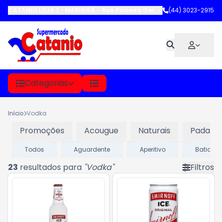
CATANIO LOJA 1 - MARINGÁ
-
Rua Pioneira Gertrude Heck Fritzen
(44) 3023-2915
,
M
Categorias
Início
Vodka
Promoções
Acougue
Naturais
Padaria
Todos
Aguardente
Aperitivo
Batidas
23
resultados para
"
Vodka
"
Filtros