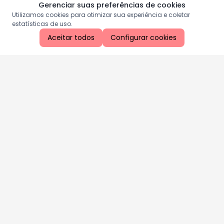
Gerenciar suas preferências de cookies
Utilizamos cookies para otimizar sua experiência e coletar
estatísticas de uso.
Aceitar todos
Configurar cookies
Aproveite as nossas promoções!
Cadastre seu e-mail e receba ofertas exclusivas.
QUERO RECEBER