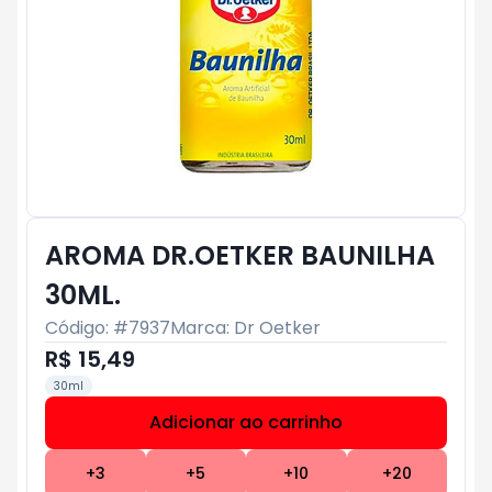
AROMA DR.OETKER BAUNILHA
30ML.
Código: #
7937
Marca:
Dr Oetker
R$ 15,49
30ml
Adicionar ao carrinho
Subtotal:
R$ 0
+
3
+
5
+
10
+
20