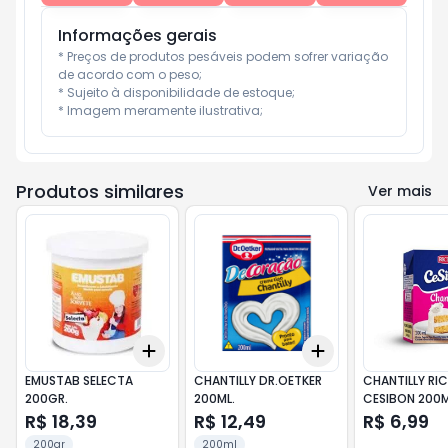
Informações gerais
* Preços de produtos pesáveis podem sofrer variação 
de acordo com o peso;

* Sujeito à disponibilidade de estoque;

* Imagem meramente ilustrativa;
Produtos similares
Ver mais
Add
Add
+
3
+
5
+
10
+
3
+
5
+
10
EMUSTAB SELECTA
CHANTILLY DR.OETKER
CHANTILLY RI
200GR.
200ML.
CESIBON 200M
R$ 18,39
R$ 12,49
R$ 6,99
200gr
200ml