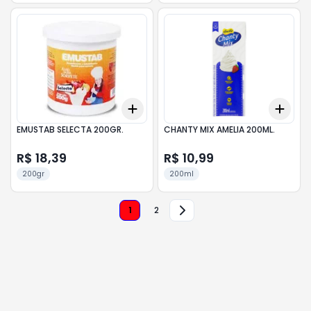
Add
Add
+
3
+
5
+
10
+
3
EMUSTAB SELECTA 200GR.
CHANTY MIX AMELIA 200ML.
R$ 18,39
R$ 10,99
200gr
200ml
1
2