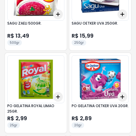
Add
Add
+
3
+
5
+
10
+
3
SAGU ZAELI 500GR.
SAGU OETKER UVA 250GR.
R$ 13,49
R$ 15,99
500gr
250gr
Add
Add
+
3
+
5
+
10
+
3
PO GELATINA ROYAL LIMAO
PO GELATINA OETKER UVA 20GR.
25GR.
R$ 2,99
R$ 2,89
25gr
20gr