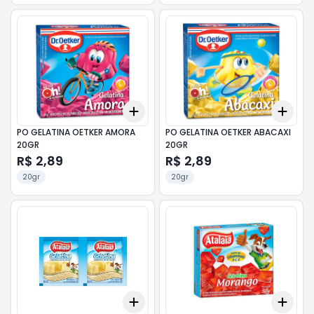
Add
Add
+
3
+
5
+
10
+
3
PO GELATINA OETKER AMORA
PO GELATINA OETKER ABACAXI
20GR
20GR
R$ 2,89
R$ 2,89
20gr
20gr
Add
Add
+
3
+
5
+
10
+
3