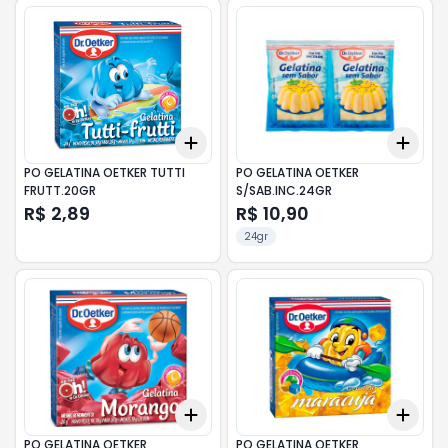
Add
Add
+
3
+
5
+
10
+
3
PO GELATINA OETKER TUTTI
PO GELATINA OETKER
FRUTT.20GR
S/SAB.INC.24GR
R$ 2,89
R$ 10,90
24gr
Add
Add
+
3
+
5
+
10
+
3
PO GELATINA OETKER
PO GELATINA OETKER