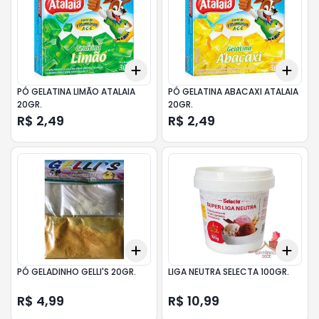
Add
Add
+
3
+
5
+
10
+
3
PÓ GELATINA LIMÃO ATALAIA
PÓ GELATINA ABACAXI ATALAIA
20GR.
20GR.
R$ 2,49
R$ 2,49
Add
Add
+
3
+
5
+
10
+
3
PÓ GELADINHO GELLI'S 20GR.
LIGA NEUTRA SELECTA 100GR.
R$ 4,99
R$ 10,99