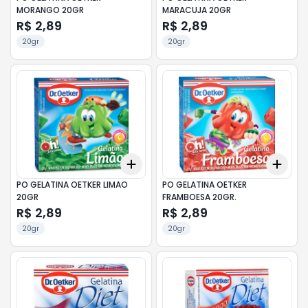
MORANGO 20GR
MARACUJA 20GR
R$ 2,89
R$ 2,89
20gr
20gr
Add
Add
+
3
+
5
+
10
+
3
PO GELATINA OETKER LIMAO
PO GELATINA OETKER
20GR
FRAMBOESA 20GR.
R$ 2,89
R$ 2,89
20gr
20gr