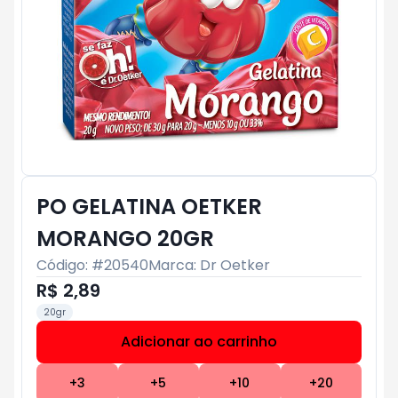
PO GELATINA OETKER
MORANGO 20GR
Código: #
20540
Marca:
Dr Oetker
R$ 2,89
20gr
Adicionar ao carrinho
Subtotal:
R$ 0
+
3
+
5
+
10
+
20