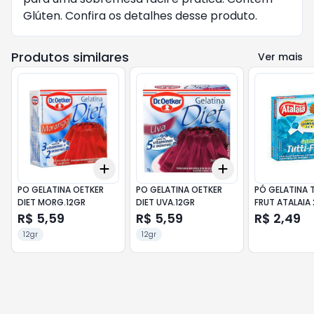
Glúten. Confira os detalhes desse produto.
Produtos similares
Ver mais
Add
Add
+
3
+
5
+
10
+
3
+
5
+
10
PO GELATINA OETKER
PO GELATINA OETKER
PÓ GELATINA 
DIET MORG.12GR
DIET UVA.12GR
FRUT ATALAIA 
R$ 5,59
R$ 5,59
R$ 2,49
12gr
12gr