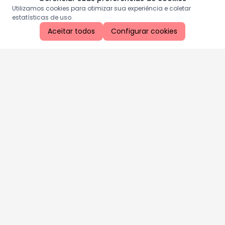
Utilizamos cookies para otimizar sua experiência e coletar
estatísticas de uso.
Aceitar todos
Configurar cookies
Aproveite as nossas promoções!
Cadastre seu e-mail e receba ofertas exclusivas.
QUERO RECEBER