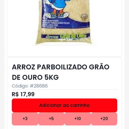
ARROZ PARBOILIZADO GRÃO
DE OURO 5KG
Código: #
28686
R$ 17,99
Adicionar ao carrinho
Subtotal:
R$ 0
+
3
+
5
+
10
+
20