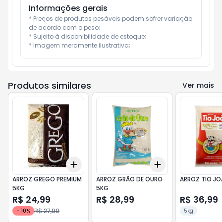
Informações gerais
* Preços de produtos pesáveis podem sofrer variação 
de acordo com o peso;

* Sujeito à disponibilidade de estoque;

* Imagem meramente ilustrativa;
Produtos similares
Ver mais
Add
Add
+
3
+
5
+
10
+
3
+
5
+
10
ARROZ GREGO PREMIUM
ARROZ GRÃO DE OURO
ARROZ TIO J
5KG
5KG.
R$ 24,99
R$ 28,99
R$ 36,99
R$ 27,90
-
10
%
5kg