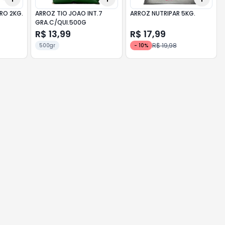
RO 2KG.
ARROZ TIO JOAO INT.7
ARROZ NUTRIPAR 5KG.
GRA.C/QUI.500G
R$ 13,99
R$ 17,99
R$ 19,98
500gr
-
10
%