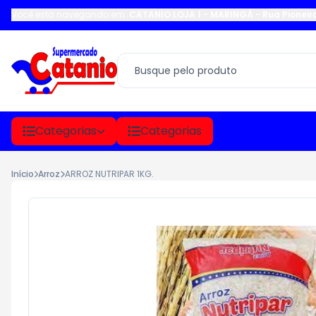
Você está navegando em:
CATANIO LOJA 1 - MARINGÁ
-
Rua Pioneir
Categorias
Categorias
Início
Arroz
ARROZ NUTRIPAR 1KG.