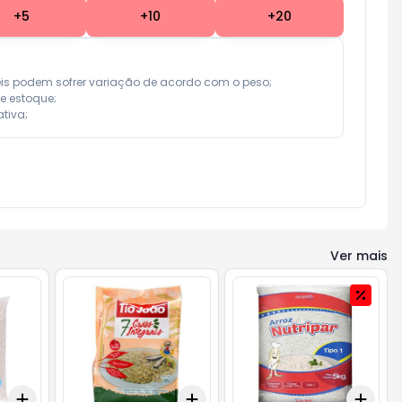
+
5
+
10
+
20
eis podem sofrer variação de acordo com o peso;

e estoque;

tiva;
Ver mais
Add
Add
Add
+
3
+
5
+
10
+
3
+
5
+
10
+
3