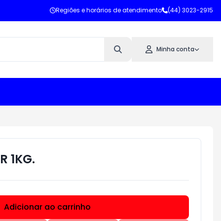
Regiões e horários de atendimento
(44) 3023-2915
Minha conta
R 1KG.
Adicionar ao carrinho
Subtotal:
R$ 0,00