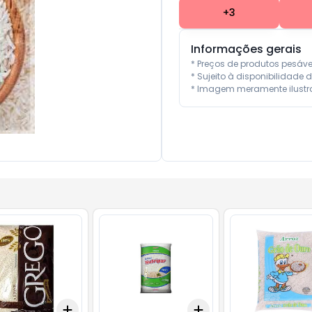
+
3
Informações gerais
* Preços de produtos pesáv
* Sujeito à disponibilidade d
* Imagem meramente ilustra
Add
Add
10
+
3
+
5
+
10
+
3
+
5
+
10