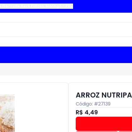
a Gertrude Heck Fritzen
,
Maringá
-
PR
ARROZ NUTRIPA
Código: #
27139
R$ 4,49