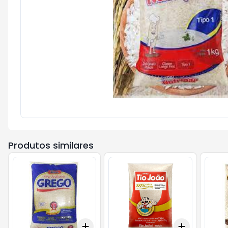
Produtos similares
Add
Add
+
3
+
5
+
10
+
3
+
5
+