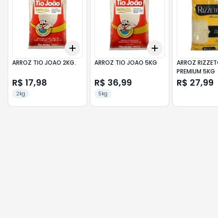
Add
Add
+
3
+
5
+
10
+
3
+
5
+
10
ARROZ TIO JOAO 2KG.
ARROZ TIO JOAO 5KG
ARROZ RIZZE
PREMIUM 5KG
R$ 17,98
R$ 36,99
R$ 27,99
2kg
5kg