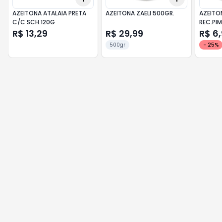
AZEITONA ATALAIA PRETA
AZEITONA ZAELI 500GR.
AZEITO
C/C SCH.120G
REC.PI
R$ 13,29
R$ 29,99
R$ 6
500gr
-
25
%