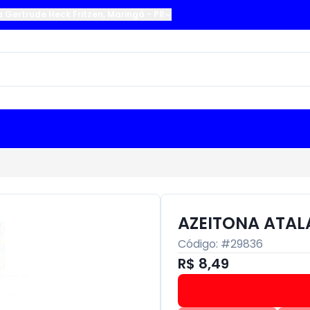
a Gertrude Heck Fritzen
,
Maringá
-
PR
AZEITONA ATAL
Código: #
29836
R$ 8,49