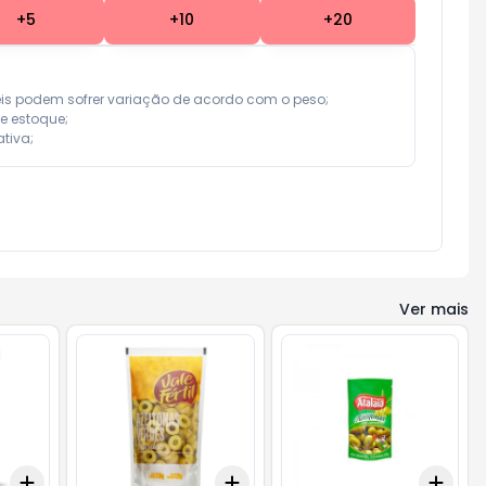
+
5
+
10
+
20
eis podem sofrer variação de acordo com o peso;

e estoque;

tiva;
Ver mais
Add
Add
Add
+
3
+
5
+
10
+
3
+
5
+
10
+
3