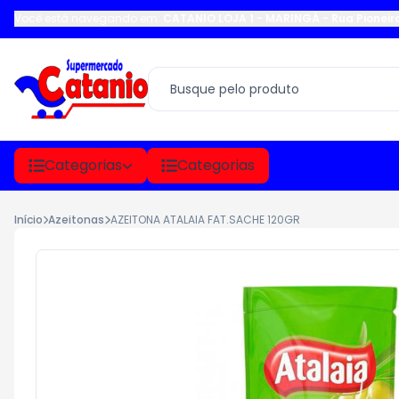
Você está navegando em:
CATANIO LOJA 1 - MARINGÁ
-
Rua Pioneir
Categorias
Categorias
Início
Azeitonas
AZEITONA ATALAIA FAT.SACHE 120GR