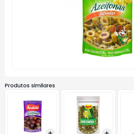
Produtos similares
Add
Add
+
3
+
5
+
10
+
3
+
5
+