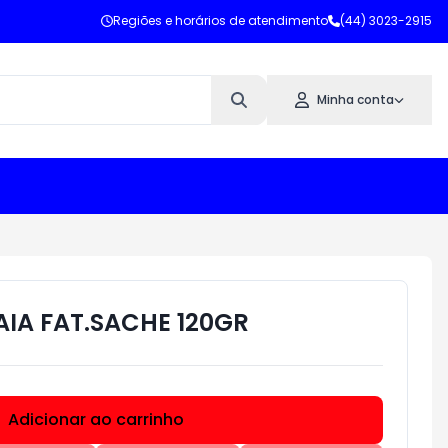
Regiões e horários de atendimento
(44) 3023-2915
Minha conta
AIA FAT.SACHE 120GR
Adicionar ao carrinho
Subtotal:
R$ 0,00