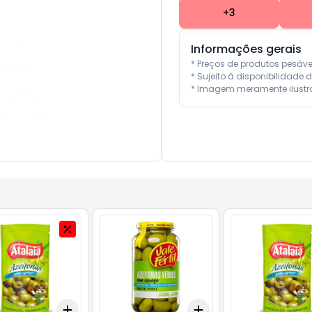
+
3
Informações gerais
* Preços de produtos pesáv
* Sujeito à disponibilidade d
* Imagem meramente ilustra
Add
Add
10
+
3
+
5
+
10
+
3
+
5
+
10