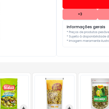
+
3
Informações gerais
* Preços de produtos pesáv
* Sujeito à disponibilidade d
* Imagem meramente ilustra
Add
Add
10
+
3
+
5
+
10
+
3
+
5
+
10