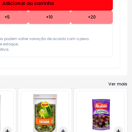
Adicionar ao carrinho
Subtotal:
R$ 0,00
+
5
+
10
+
20
eis podem sofrer variação de acordo com o peso;

e estoque;

tiva;
Ver mais
Add
Add
Add
+
3
+
5
+
10
+
3
+
5
+
10
+
3