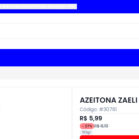
a Gertrude Heck Fritzen
,
Maringá
-
PR
AZEITONA ZAEL
Código: #
30761
R$ 5,99
R$ 8,19
-
27
%
150gr