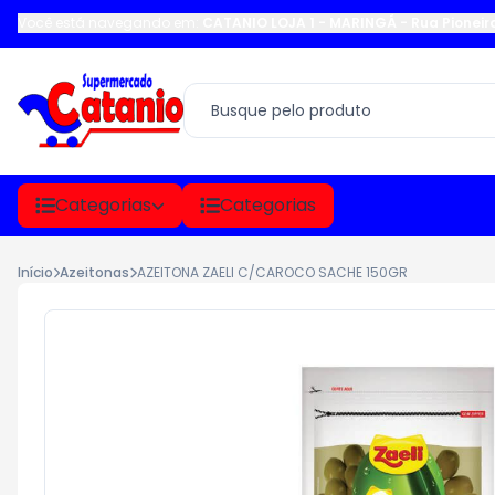
Você está navegando em:
CATANIO LOJA 1 - MARINGÁ
-
Rua Pioneir
Categorias
Categorias
Início
Azeitonas
AZEITONA ZAELI C/CAROCO SACHE 150GR