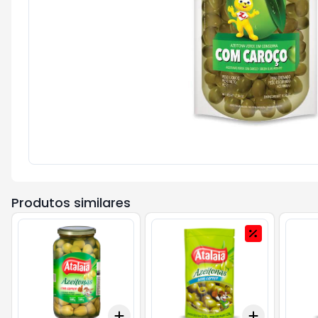
Produtos similares
Add
Add
+
3
+
5
+
10
+
3
+
5
+