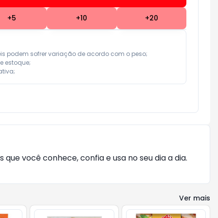
+
5
+
10
+
20
eis podem sofrer variação de acordo com o peso;

e estoque;

tiva;
que você conhece, confia e usa no seu dia a dia.
Ver mais