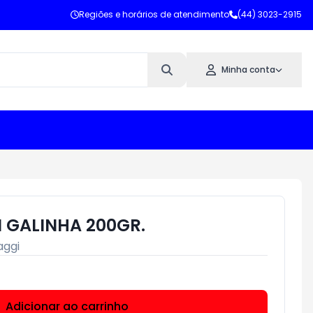
Regiões e horários de atendimento
(44) 3023-2915
Minha conta
 GALINHA 200GR.
ggi
Adicionar ao carrinho
Subtotal:
R$ 0,00