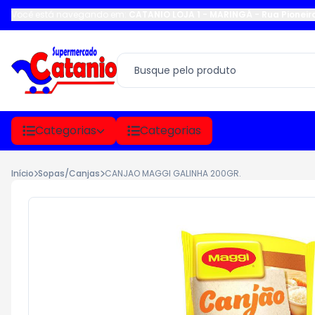
Você está navegando em:
CATANIO LOJA 1 - MARINGÁ
-
Rua Pioneir
Categorias
Categorias
Início
Sopas/Canjas
CANJAO MAGGI GALINHA 200GR.