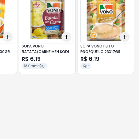
Add
Add
Add
+
3
+
5
+
10
+
3
+
5
+
10
+
3
SOPA VONO
SOPA VONO PEITO
00GR.
BATATA/CARNE MEN.SODIO
FGO/QUEIJO 23X17GR.
18
R$ 6,19
R$ 6,19
18 Grama(s)
17gr