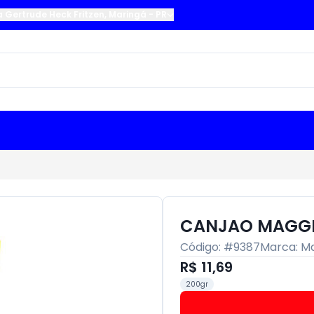
a Gertrude Heck Fritzen
,
Maringá
-
PR
CANJAO MAGGI
Código: #
9387
Marca:
Ma
R$ 11,69
200gr