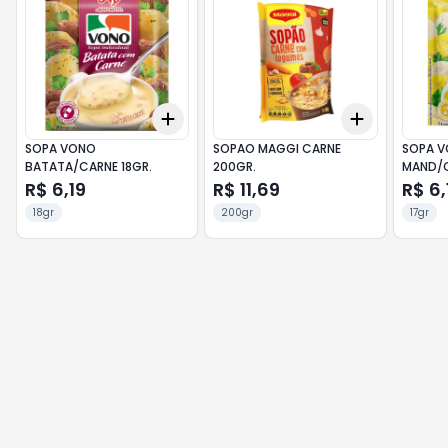
Add
Add
+
3
+
5
+
10
+
3
+
5
+
SOPA VONO
SOPAO MAGGI CARNE
SOPA 
BATATA/CARNE 18GR.
200GR.
MAND/C
23X17G
R$ 6,19
R$ 11,69
R$ 6,
18gr
200gr
17gr