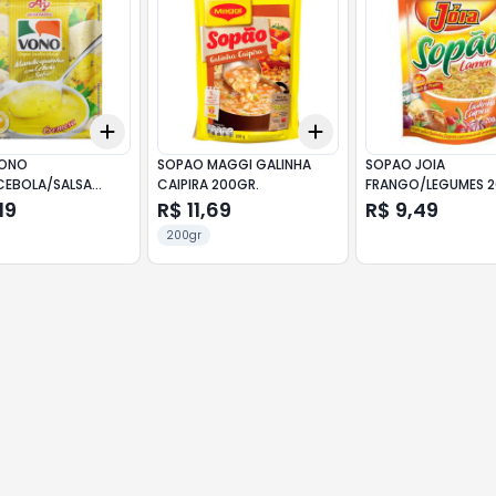
Add
Add
10
+
3
+
5
+
10
+
3
+
5
+
10
VONO
SOPAO MAGGI GALINHA
SOPAO JOIA
EBOLA/SALSA
CAIPIRA 200GR.
FRANGO/LEGUMES 2
R
19
R$ 11,69
R$ 9,49
200gr