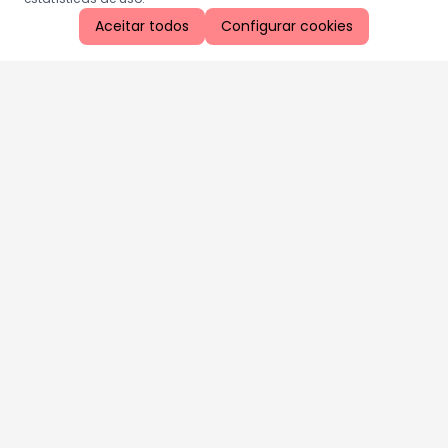
Aceitar todos
Configurar cookies
Aproveite as nossas promoções!
Cadastre seu e-mail e receba ofertas exclusivas.
QUERO RECEBER