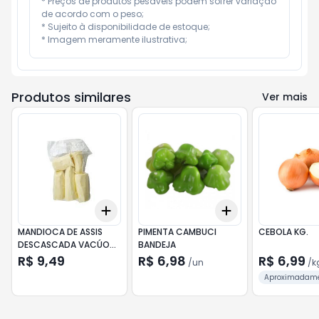
* Preços de produtos pesáveis podem sofrer variação 
de acordo com o peso;

* Sujeito à disponibilidade de estoque;

* Imagem meramente ilustrativa;
Produtos similares
Ver mais
Add
Add
+
3
+
5
+
10
+
3
+
5
+
10
MANDIOCA DE ASSIS
PIMENTA CAMBUCI
CEBOLA KG.
DESCASCADA VACÚO
BANDEJA
1KG
R$ 9,49
R$ 6,98
R$ 6,99
/
un
/
k
Aproximadam
200gr a unida