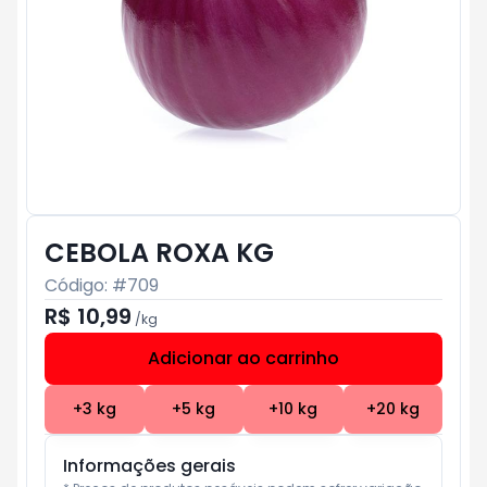
CEBOLA ROXA KG
Código: #
709
R$ 10,99
/
kg
Adicionar ao carrinho
Subtotal:
R$ 0
+
3
kg
+
5
kg
+
10
kg
+
20
kg
Informações gerais