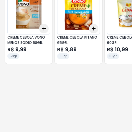
Add
Add
+
3
+
5
+
10
+
3
+
5
+
10
CREME CEBOLA VONO
CREME CEBOLA KITANO
CREME CEBOLA
MENOS SODIO 58GR.
65GR.
60GR.
R$ 9,99
R$ 9,89
R$ 10,99
58gr
65gr
60gr