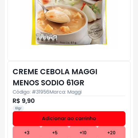
CREME CEBOLA MAGGI
MENOS SODIO 61GR
Código: #
31956
Marca:
Maggi
R$ 9,90
61gr
Adicionar ao carrinho
Subtotal:
R$ 0
+
3
+
5
+
10
+
20