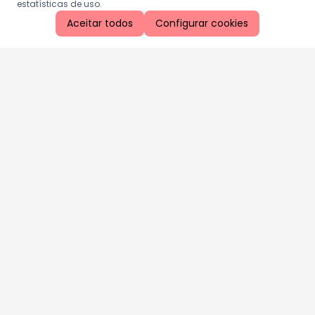
estatísticas de uso.
Aceitar todos
Configurar cookies
Aproveite as nossas promoções!
Cadastre seu e-mail e receba ofertas exclusivas.
QUERO RECEBER