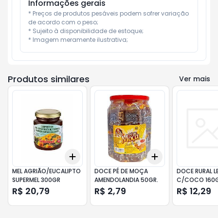
Informações gerais
* Preços de produtos pesáveis podem sofrer variação 
de acordo com o peso;

* Sujeito à disponibilidade de estoque;

* Imagem meramente ilustrativa;
Produtos similares
Ver mais
Add
Add
+
3
+
5
+
10
+
3
+
5
+
10
MEL AGRIÃO/EUCALIPTO
DOCE PÉ DE MOÇA
DOCE RURAL LE
SUPERMEL 300GR
AMENDOLANDIA 50GR.
C/COCO 160
R$ 20,79
R$ 2,79
R$ 12,29