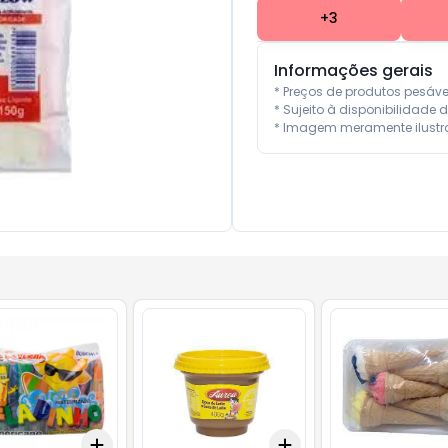
+
3
Informações gerais
* Preços de produtos pesáv
* Sujeito à disponibilidade d
* Imagem meramente ilustra
Add
Add
10
+
3
+
5
+
10
+
3
+
5
+
10