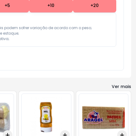
+
5
+
10
+
20
eis podem sofrer variação de acordo com o peso;

e estoque;

tiva;
Ver mais
Add
Add
Add
+
3
+
5
+
10
+
3
+
5
+
10
+
3