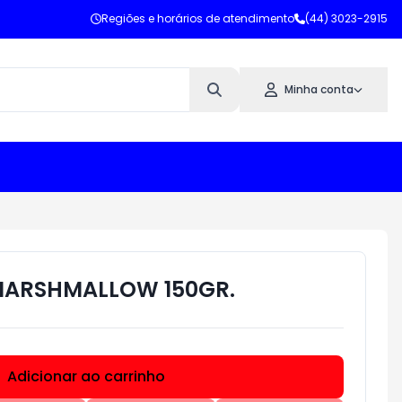
Regiões e horários de atendimento
(44) 3023-2915
Minha conta
MARSHMALLOW 150GR.
Adicionar ao carrinho
Subtotal:
R$ 0,00