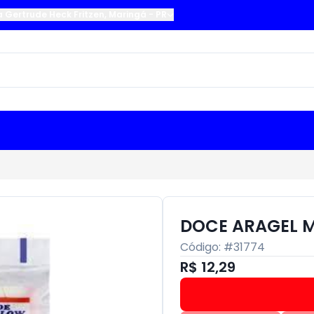
a Gertrude Heck Fritzen
,
Maringá
-
PR
DOCE ARAGEL 
Código: #
31774
R$ 12,29