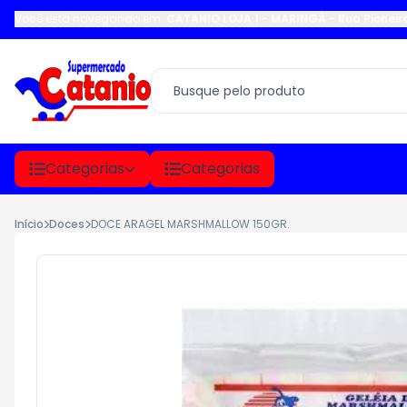
Você está navegando em:
CATANIO LOJA 1 - MARINGÁ
-
Rua Pioneir
Categorias
Categorias
Início
Doces
DOCE ARAGEL MARSHMALLOW 150GR.