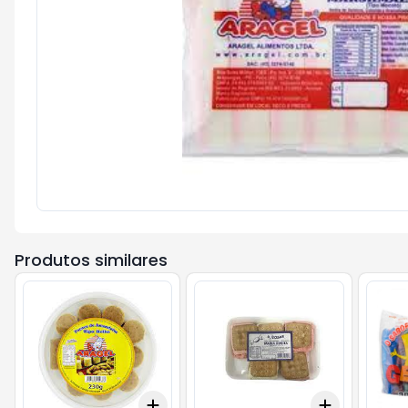
Produtos similares
Add
Add
+
3
+
5
+
10
+
3
+
5
+