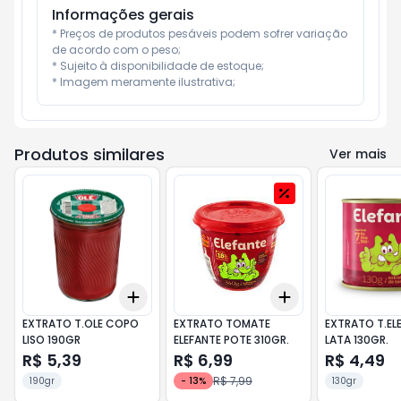
Informações gerais
* Preços de produtos pesáveis podem sofrer variação 
de acordo com o peso;

* Sujeito à disponibilidade de estoque;

* Imagem meramente ilustrativa;
Produtos similares
Ver mais
Add
Add
+
3
+
5
+
10
+
3
+
5
+
10
EXTRATO T.OLE COPO
EXTRATO TOMATE
EXTRATO T.EL
LISO 190GR
ELEFANTE POTE 310GR.
LATA 130GR.
R$ 5,39
R$ 6,99
R$ 4,49
R$ 7,99
190gr
-
13
%
130gr