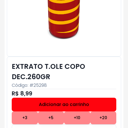
EXTRATO T.OLE COPO
DEC.260GR
Código: #
25298
R$ 8,99
Adicionar ao carrinho
Subtotal:
R$ 0
+
3
+
5
+
10
+
20