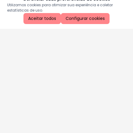
Utilizamos cookies para otimizar sua experiência e coletar
estatísticas de uso.
Aceitar todos
Configurar cookies
Aproveite as nossas promoções!
Cadastre seu e-mail e receba ofertas exclusivas.
QUERO RECEBER