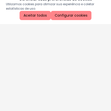
Utilizamos cookies para otimizar sua experiência e coletar
estatísticas de uso.
Aceitar todos
Configurar cookies
Aproveite as nossas promoções!
Cadastre seu e-mail e receba ofertas exclusivas.
QUERO RECEBER