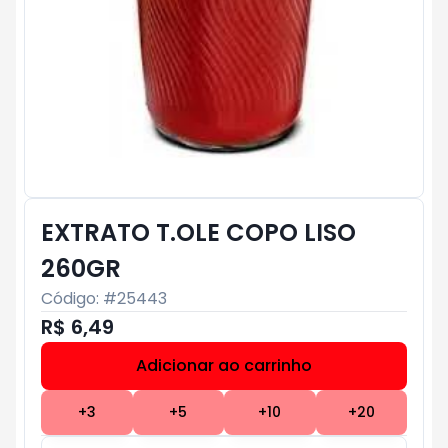
EXTRATO T.OLE COPO LISO
260GR
Código: #
25443
R$ 6,49
Adicionar ao carrinho
Subtotal:
R$ 0
+
3
+
5
+
10
+
20