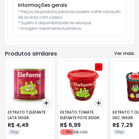
Informações gerais
* Preços de produtos pesáveis podem sofrer variação 
de acordo com o peso;

* Sujeito à disponibilidade de estoque;

* Imagem meramente ilustrativa;
Produtos similares
Ver mais
Add
Add
+
3
+
5
+
10
+
3
+
5
+
10
EXTRATO T.ELEFANTE
EXTRATO TOMATE
EXTRATO T.O
LATA 130GR.
ELEFANTE POTE 310GR.
DEC.190GR
R$ 4,49
R$ 6,99
R$ 7,29
R$ 7,99
130gr
-
13
%
190gr