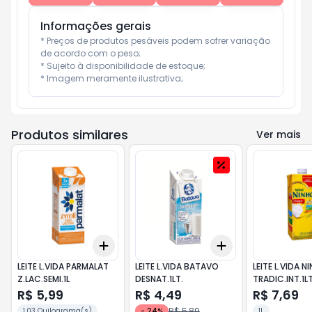
Informações gerais
* Preços de produtos pesáveis podem sofrer variação 
de acordo com o peso;

* Sujeito à disponibilidade de estoque;

* Imagem meramente ilustrativa;
Produtos similares
Ver mais
Add
Add
+
3
+
5
+
10
+
3
+
5
+
10
LEITE L.VIDA PARMALAT
LEITE L.VIDA BATAVO
LEITE L.VIDA N
Z.LAC.SEMI.1L
DESNAT.1LT.
TRADIC.INT.1LT
R$ 5,99
R$ 4,49
R$ 7,69
R$ 5,89
1.03 Quilograma(s)
-
24
%
1L