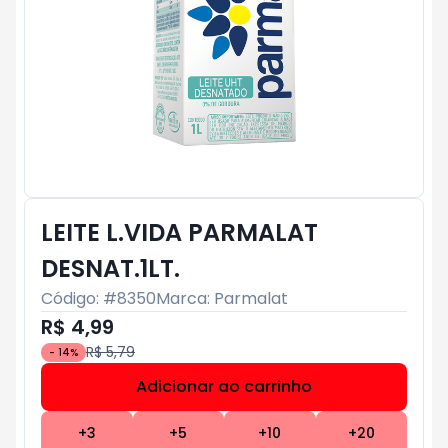
LEITE L.VIDA PARMALAT
DESNAT.1LT.
Código: #
8350
Marca:
Parmalat
R$ 4,99
R$ 5,79
-
14
%
Adicionar ao carrinho
Subtotal:
R$ 0
+
3
+
5
+
10
+
20