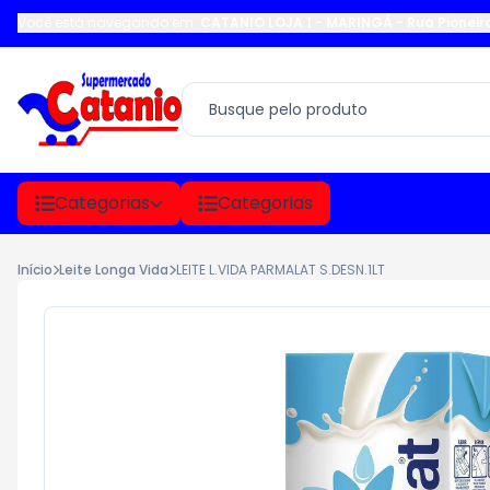
Você está navegando em:
CATANIO LOJA 1 - MARINGÁ
-
Rua Pioneir
Categorias
Categorias
Início
Leite Longa Vida
LEITE L.VIDA PARMALAT S.DESN.1LT