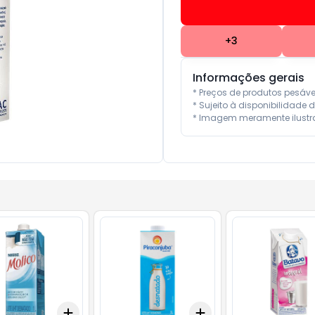
+
3
Informações gerais
* Preços de produtos pesáv
* Sujeito à disponibilidade d
* Imagem meramente ilustra
Add
Add
10
+
3
+
5
+
10
+
3
+
5
+
10