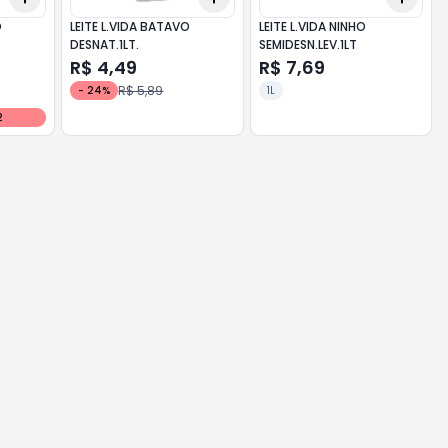
O
LEITE L.VIDA BATAVO
LEITE L.VIDA NINHO
DESNAT.1LT.
SEMIDESN.LEV.1LT
R$ 4,49
R$ 7,69
R$ 5,89
-
24
%
1L
2