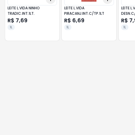
LEITE L.VIDA NINHO
LEITE L.VIDA
LEITE L
TRADIC.INT.1LT.
PIRACANJ.INT.C/TP.1LT
DESN.C/
R$ 7,69
R$ 6,69
R$ 7,
1L
1L
1L