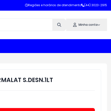
Regiões e horários de atendimento
(44) 3023-2915
Minha conta
RMALAT S.DESN.1LT