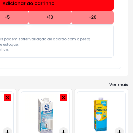
Adicionar ao carrinho
Subtotal:
R$ 0,00
+
5
+
10
+
20
eis podem sofrer variação de acordo com o peso;

e estoque;

tiva;
Ver mais
Add
Add
Add
+
3
+
5
+
10
+
3
+
5
+
10
+
3