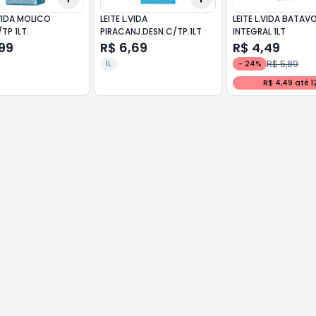
.VIDA MOLICO
LEITE L.VIDA
LEITE L.VIDA BATAV
TP 1LT.
PIRACANJ.DESN.C/TP.1LT
INTEGRAL 1LT
99
R$ 6,69
R$ 4,49
R$ 5,89
1L
-
24
%
R$ 4,49 até 1