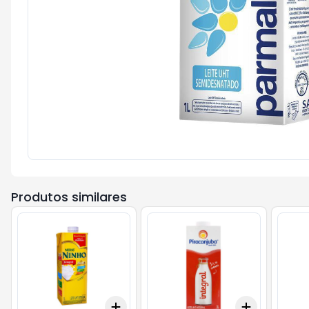
Produtos similares
Add
Add
+
3
+
5
+
10
+
3
+
5
+