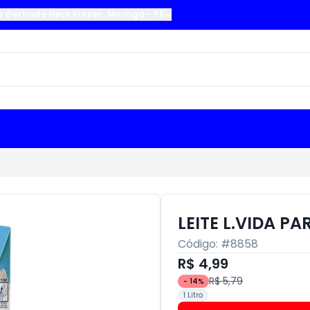
a Gertrude Heck Fritzen
,
Maringá
-
PR
LEITE L.VIDA PA
Código: #
8858
R$ 4,99
R$ 5,79
-
14
%
1 Litro