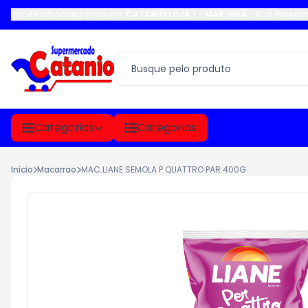
Você está navegando em:
CATANIO LOJA 1 - MARINGÁ
-
Rua Pioneir
Categorias
Categorias
Início
Macarrao
MAC.LIANE SEMOLA P.QUATTRO PAR.400G