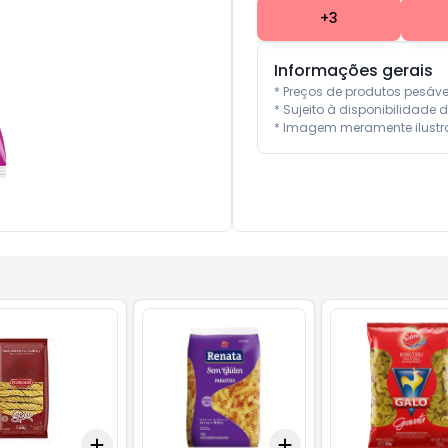
+
3
Informações gerais
* Preços de produtos pesáv
* Sujeito à disponibilidade d
* Imagem meramente ilustra
Add
Add
10
+
3
+
5
+
10
+
3
+
5
+
10