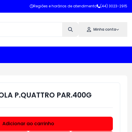
Regiões e horários de atendimento
(44) 3023-2915
Minha conta
OLA P.QUATTRO PAR.400G
Adicionar ao carrinho
Subtotal:
R$ 0,00