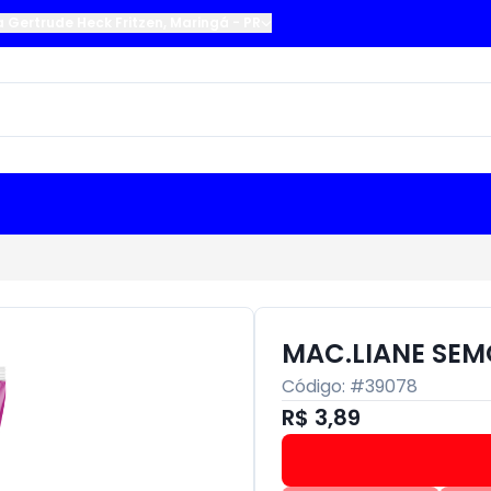
a Gertrude Heck Fritzen
,
Maringá
-
PR
MAC.LIANE SEM
Código: #
39078
R$ 3,89