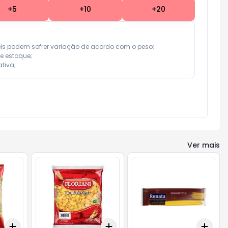
+
5
+
10
+
20
eis podem sofrer variação de acordo com o peso;

e estoque;

tiva;
Ver mais
Add
Add
Add
+
3
+
5
+
10
+
3
+
5
+
10
+
3