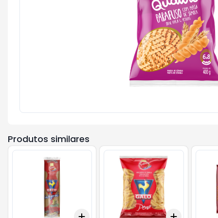
Produtos similares
Add
Add
+
3
+
5
+
10
+
3
+
5
+