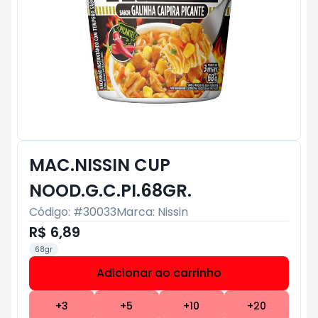
MAC.NISSIN CUP
NOOD.G.C.PI.68GR.
Código: #
30033
Marca:
Nissin
R$ 6,89
68gr
Adicionar ao carrinho
Subtotal:
R$ 0
+
3
+
5
+
10
+
20