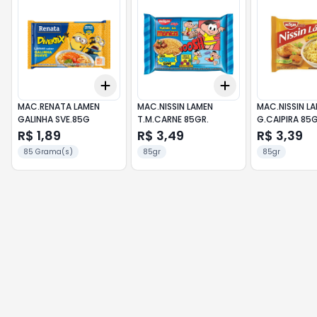
Add
Add
+
3
+
5
+
10
+
3
+
5
+
10
MAC.RENATA LAMEN
MAC.NISSIN LAMEN
MAC.NISSIN L
GALINHA SVE.85G
T.M.CARNE 85GR.
G.CAIPIRA 85G
R$ 1,89
R$ 3,49
R$ 3,39
85 Grama(s)
85gr
85gr