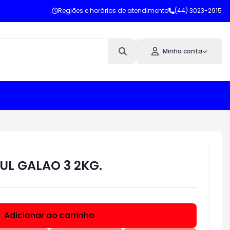
Regiões e horários de atendimento
(44) 3023-2915
Minha conta
L GALAO 3 2KG.
Adicionar ao carrinho
Subtotal:
R$ 0,00