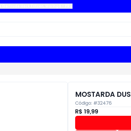
a Gertrude Heck Fritzen
,
Maringá
-
PR
MOSTARDA DUSU
Código: #
32476
R$ 19,99