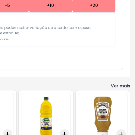
+
5
+
10
+
20
eis podem sofrer variação de acordo com o peso;

e estoque;

tiva;
Ver mais
Add
Add
Add
+
3
+
5
+
10
+
3
+
5
+
10
+
3