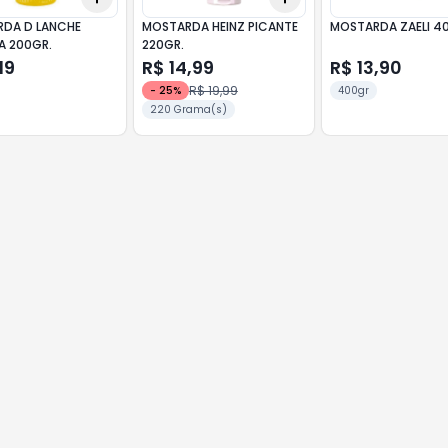
DA D LANCHE
MOSTARDA HEINZ PICANTE
MOSTARDA ZAELI 4
A 200GR.
220GR.
19
R$ 14,99
R$ 13,90
R$ 19,99
-
25
%
400gr
220 Grama(s)