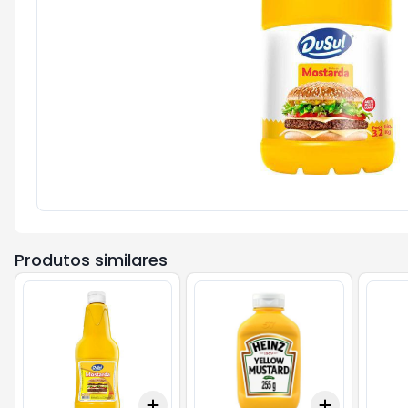
Produtos similares
Add
Add
+
3
+
5
+
10
+
3
+
5
+