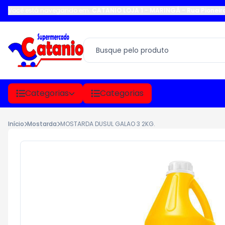
Você está navegando em:
CATANIO LOJA 1 - MARINGÁ
-
Rua Pioneir
Categorias
Categorias
Início
Mostarda
MOSTARDA DUSUL GALAO 3 2KG.