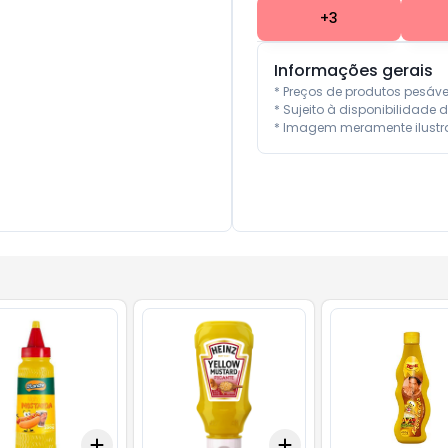
+
3
Informações gerais
* Preços de produtos pesáv
* Sujeito à disponibilidade d
* Imagem meramente ilustra
Add
Add
10
+
3
+
5
+
10
+
3
+
5
+
10