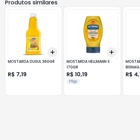
Produtos similares
Add
Add
+
3
+
5
+
10
+
3
+
5
+
MOSTARDA DUSUL 360GR
MOSTARDA HELLMANN S
MOSTAR
170GR
BISNAG
R$ 7,19
R$ 10,19
R$ 4,
170gr