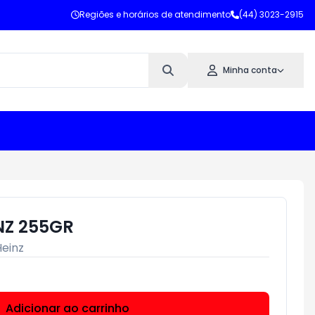
Regiões e horários de atendimento
(44) 3023-2915
Minha conta
NZ 255GR
Heinz
Adicionar ao carrinho
Subtotal:
R$ 0,00