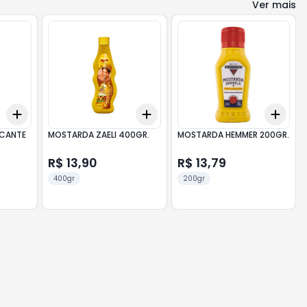
Ver mais
Add
Add
Add
+
3
+
5
+
10
+
3
+
5
+
10
+
3
ICANTE
MOSTARDA ZAELI 400GR.
MOSTARDA HEMMER 200GR.
R$ 13,90
R$ 13,79
400gr
200gr