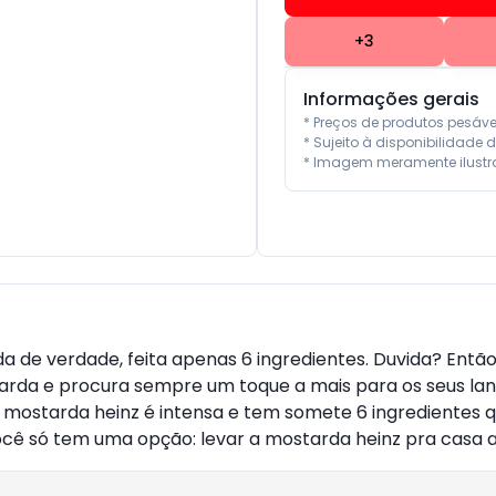
+
3
Informações gerais
* Preços de produtos pesáv
* Sujeito à disponibilidade d
* Imagem meramente ilustra
 de verdade, feita apenas 6 ingredientes. Duvida? Entã
da e procura sempre um toque a mais para os seus lanche
 A mostarda heinz é intensa e tem somete 6 ingredientes 
ê só tem uma opção: levar a mostarda heinz pra casa ag