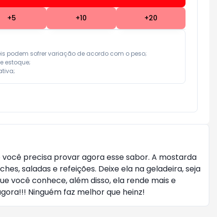
+
5
+
10
+
20
eis podem sofrer variação de acordo com o peso;

e estoque;

tiva;
o você precisa provar agora esse sabor. A mostarda
s, saladas e refeições. Deixe ela na geladeira, seja
que você conhece, além disso, ela rende mais e
ora!!! Ninguém faz melhor que heinz!