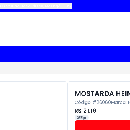
a Gertrude Heck Fritzen
,
Maringá
-
PR
MOSTARDA HEI
Código: #
26080
Marca:
R$ 21,19
255gr