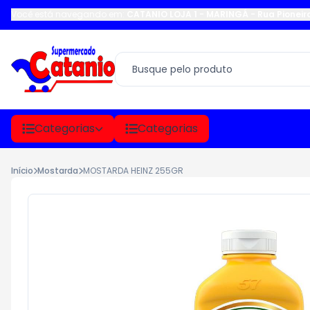
Você está navegando em:
CATANIO LOJA 1 - MARINGÁ
-
Rua Pioneir
Categorias
Categorias
Início
Mostarda
MOSTARDA HEINZ 255GR