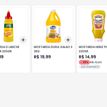
Add
Add
10
+
3
+
5
+
10
+
3
+
5
+
10
DA D LANCHE
MOSTARDA DUSUL GALAO 3
MOSTARDA HEINZ P
A 200GR.
2KG.
220GR.
19
R$ 19,99
R$ 14,99
R$ 19,99
-
25
%
220 Grama(s)