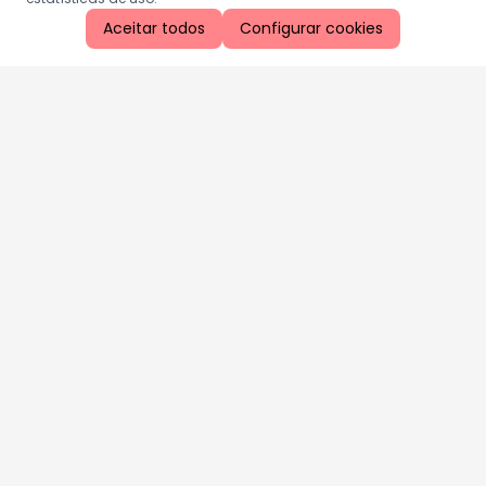
Aceitar todos
Configurar cookies
Aproveite as nossas promoções!
Cadastre seu e-mail e receba ofertas exclusivas.
QUERO RECEBER