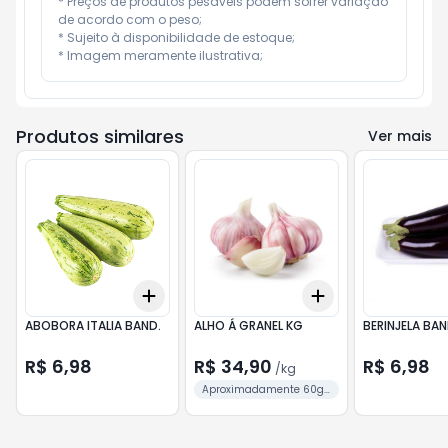
* Preços de produtos pesáveis podem sofrer variação 
de acordo com o peso;

* Sujeito à disponibilidade de estoque;

* Imagem meramente ilustrativa;
Produtos similares
Ver mais
Add
Add
+
3
+
5
+
10
+
0.6
kg
+
1
kg
ABOBORA ITALIA BAND.
ALHO Á GRANEL KG
BERINJELA BA
R$ 6,98
R$ 34,90
R$ 6,98
/
kg
Aproximadamente 60gr
a unidade