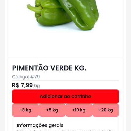
PIMENTÃO VERDE KG.
Código: #
79
R$ 7,99
/
kg
Adicionar ao carrinho
Subtotal:
R$ 0
+
3
kg
+
5
kg
+
10
kg
+
20
kg
Informações gerais