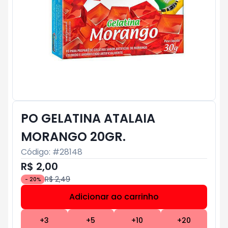
PO GELATINA ATALAIA
MORANGO 20GR.
Código: #
28148
R$ 2,00
R$ 2,49
-
20
%
Adicionar ao carrinho
Subtotal:
R$ 0
+
3
+
5
+
10
+
20