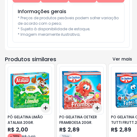
Informações gerais
* Preços de produtos pesáveis podem sofrer variação 
de acordo com o peso;

* Sujeito à disponibilidade de estoque;

* Imagem meramente ilustrativa;
Produtos similares
Ver mais
Add
Add
+
3
+
5
+
10
+
3
+
5
+
10
PÓ GELATINA LIMÃO
PO GELATINA OETKER
PO GELATINA 
ATALAIA 20GR.
FRAMBOESA 20GR.
TUTTI FRUTT.
R$ 2,00
R$ 2,89
R$ 2,89
R$ 2,49
-
20
%
20gr