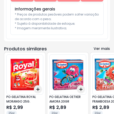
Informações gerais
* Preços de produtos pesáveis podem sofrer variação 
de acordo com o peso;

* Sujeito à disponibilidade de estoque;

* Imagem meramente ilustrativa;
Produtos similares
Ver mais
Add
Add
+
3
+
5
+
10
+
3
+
5
+
10
PO GELATINA ROYAL
PO GELATINA OETKER
PO GELATINA 
MORANGO 25G.
AMORA 20GR
FRAMBOESA 2
R$ 2,99
R$ 2,89
R$ 2,89
25gr
20gr
20gr