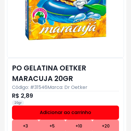
PO GELATINA OETKER
MARACUJA 20GR
Código: #
31546
Marca:
Dr Oetker
R$ 2,89
20gr
Adicionar ao carrinho
Subtotal:
R$ 0
+
3
+
5
+
10
+
20