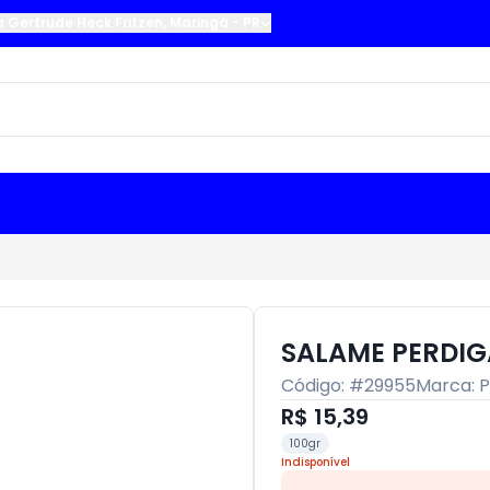
a Gertrude Heck Fritzen
,
Maringá
-
PR
SALAME PERDIG
Código: #
29955
Marca:
P
R$ 15,39
100gr
Indisponível