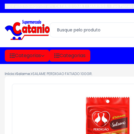
Você está navegando em:
CATANIO LOJA 1 - MARINGÁ
-
Rua Pioneir
Categorias
Categorias
Início
Salame
SALAME PERDIGAO FATIADO 100GR.