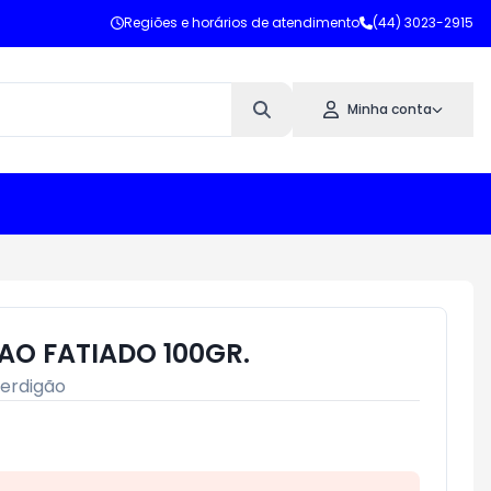
Regiões e horários de atendimento
(44) 3023-2915
Minha conta
AO FATIADO 100GR.
erdigão