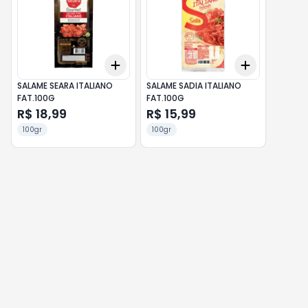
Add
Add
+
3
+
5
+
10
+
3
+
5
+
SALAME SEARA ITALIANO
SALAME SADIA ITALIANO
FAT.100G
FAT.100G
R$ 18,99
R$ 15,99
100gr
100gr