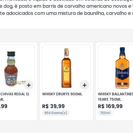
e dog, é posto em barris de carvalho americano novos e 
e adocicados com uma mistura de baunilha, carvalho e m
Add
Add
10
+
3
+
5
+
10
+
3
+
5
+
10
CHIVAS REGAL 12
WHISKY DRURYS 900ML.
WHISKY BALLANTINES
ML.
YEARS 750ML.
,99
R$ 39,99
R$ 169,99
854 Grama(s)
750ml