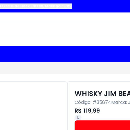
a Gertrude Heck Fritzen
,
Maringá
-
PR
WHISKY JIM BEA
Código: #
35874
Marca:
R$ 119,99
1L