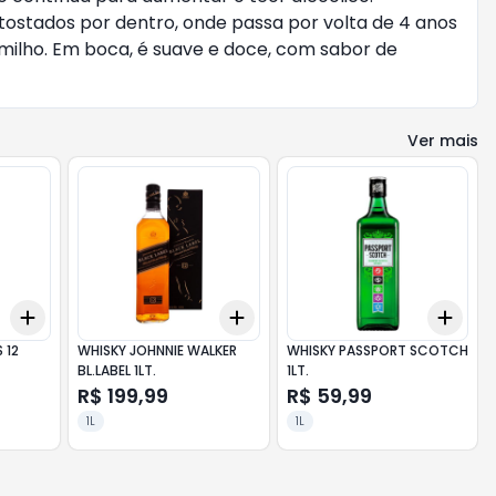
tostados por dentro, onde passa por volta de 4 anos
ilho. Em boca, é suave e doce, com sabor de
Ver mais
Add
Add
Add
+
3
+
5
+
10
+
3
+
5
+
10
+
3
 12
WHISKY JOHNNIE WALKER
WHISKY PASSPORT SCOTCH
BL.LABEL 1LT.
1LT.
R$ 199,99
R$ 59,99
1L
1L