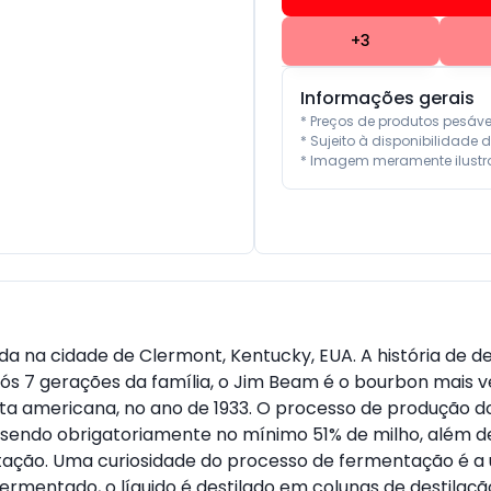
+
3
Informações gerais
* Preços de produtos pesáv
* Sujeito à disponibilidade d
* Imagem meramente ilustra
na cidade de Clermont, Kentucky, EUA. A história de de
 após 7 gerações da família, o Jim Beam é o bourbon ma
onista americana, no ano de 1933. O processo de produção
sendo obrigatoriamente no mínimo 51% de milho, além de
tação. Uma curiosidade do processo de fermentação é a 
ermentado, o líquido é destilado em colunas de destilaçã