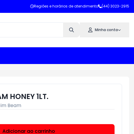
Regiões e horários de atendimento
(44) 3023-2915
Minha conta
M HONEY 1LT.
Jim Beam
Adicionar ao carrinho
Subtotal:
R$ 0,00