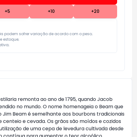
+
5
+
10
+
20
eis podem sofrer variação de acordo com o peso;

e estoque;

tiva;
stilaria remonta ao ano de 1795, quando Jacob
is vendido no mundo. O nome homenageia o Beam que
 do Jim Beam é semelhante aos bourbons tradicionais
 centeio e cevada. Os grãos são moídos e cozidos
utilização de uma cepa de levedura cultivada desde
o contínua para aumentar o teor alcoólico.