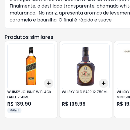
Finalmente, o destilado transparente, chamado whit
maturando. No nariz, apresenta aromas de levement
caramelo e baunilha. O final é rápido e suave.
Produtos similares
Add
Add
+
3
+
5
+
10
+
3
+
5
+
WHISKY JOHNNIE W.BLACK
WHISKY OLD PARR 12 750ML.
WHISKY 
LABEL 750ML.
MINI 50
R$ 139,90
R$ 139,99
R$ 19
750ml