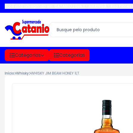
Você está navegando em:
CATANIO LOJA 1 - MARINGÁ
-
Rua Pioneir
Categorias
Categorias
Início
Whisky
WHISKY JIM BEAM HONEY 1LT.