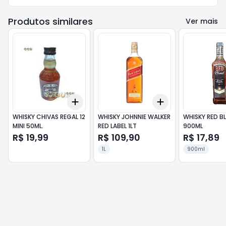
Produtos similares
Ver mais
Add
Add
+
3
+
5
+
10
+
3
+
5
+
10
WHISKY CHIVAS REGAL 12
WHISKY JOHNNIE WALKER
WHISKY RED B
MINI 50ML.
RED LABEL 1LT
900ML
R$ 19,99
R$ 109,90
R$ 17,89
1L
900ml