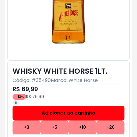
WHISKY WHITE HORSE 1LT.
Código: #
35490
Marca:
White Horse
R$ 69,99
R$ 79,99
-
13
%
1L
Adicionar ao carrinho
Subtotal:
R$ 0
+
3
+
5
+
10
+
20