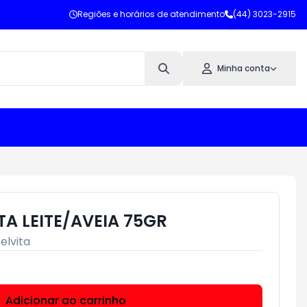
Regiões e horários de atendimento
(44) 3023-2915
Minha conta
TA LEITE/AVEIA 75GR
elvita
Adicionar ao carrinho
Subtotal:
R$ 0,00