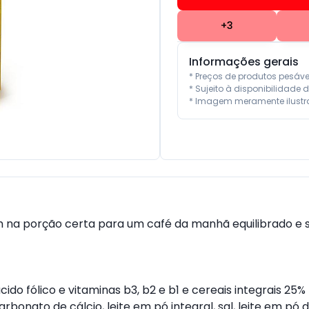
+
3
Informações gerais
* Preços de produtos pesáv
* Sujeito à disponibilidade d
* Imagem meramente ilustra
 vem na porção certa para um café da manhã equilibrado 
ido fólico e vitaminas b3, b2 e b1 e cereais integrais 25% 
rbonato de cálcio, leite em pó integral, sal, leite em pó 