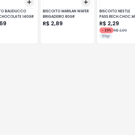
Add
Add
10
+
3
+
5
+
10
+
3
+
5
+
10
ITO BAUDUCCO
BISCOITO MARILAN WAFER
BISCOITO NESTLE
CHOCOLATE 140GR
BRIGADEIRO 80GR
PASS.RECH.CHOC.M
,69
R$ 2,89
R$ 2,29
R$ 2,99
-
23
%
130gr