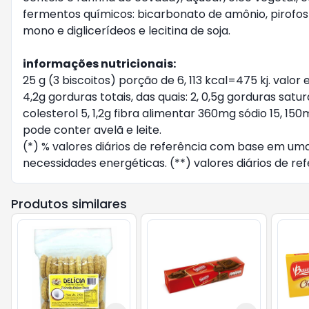
fermentos químicos: bicarbonato de amônio, pirofosfa
mono e diglicerídeos e lecitina de soja.
informações nutricionais:
25 g (3 biscoitos) porção de 6, 113 kcal=475 kj. valor
4,2g gorduras totais, das quais: 2, 0,5g gorduras sat
colesterol 5, 1,2g fibra alimentar 360mg sódio 15, 150
pode conter avelã e leite.
(*) % valores diários de referência com base em uma
necessidades energéticas. (**) valores diários de re
Produtos similares