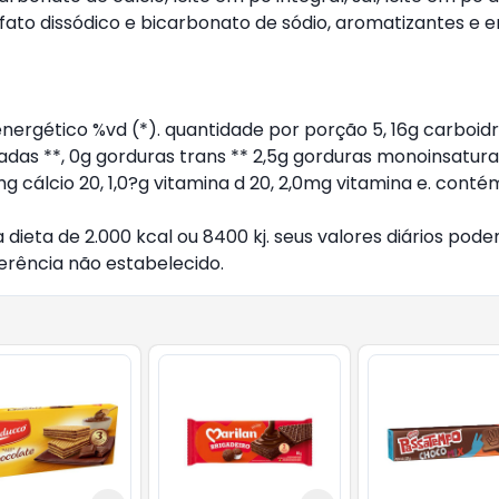
to dissódico e bicarbonato de sódio, aromatizantes e emu
 energético %vd (*). quantidade por porção 5, 16g carboidrat
uradas **, 0g gorduras trans ** 2,5g gorduras monoinsatur
mg cálcio 20, 1,0?g vitamina d 20, 2,0mg vitamina e. contém
 dieta de 2.000 kcal ou 8400 kj. seus valores diários p
ferência não estabelecido.