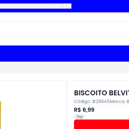
a Gertrude Heck Fritzen
,
Maringá
-
PR
BISCOITO BELVI
Código: #
29945
Marca:
B
R$ 6,99
75gr