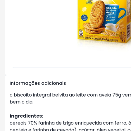
Informações adicionais
o biscoito integral belvita ao leite com aveia 75g
bem o dia.
ingredientes:
cereais 70% farinha de trigo enriquecida com ferro, ác
centeio e farinha de cevada), açúcar, óleo vegetal, ca