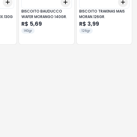
Add
Add
Add
+
3
+
5
+
10
+
3
+
5
+
10
+
3
BISCOITO BAUDUCCO
BISCOITO TRAKINAS MAIS
IX.130G
WAFER MORANGO 140GR.
MORAN.126GR.
R$ 5,69
R$ 3,99
140gr
126gr