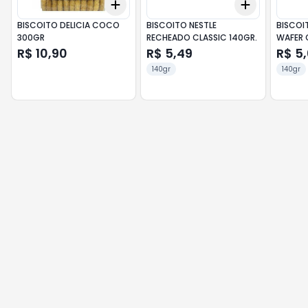
Add
Add
+
3
+
5
+
10
+
3
+
5
+
BISCOITO DELICIA COCO
BISCOITO NESTLE
BISCO
300GR
RECHEADO CLASSIC 140GR.
WAFER 
R$ 10,90
R$ 5,49
R$ 5
140gr
140gr