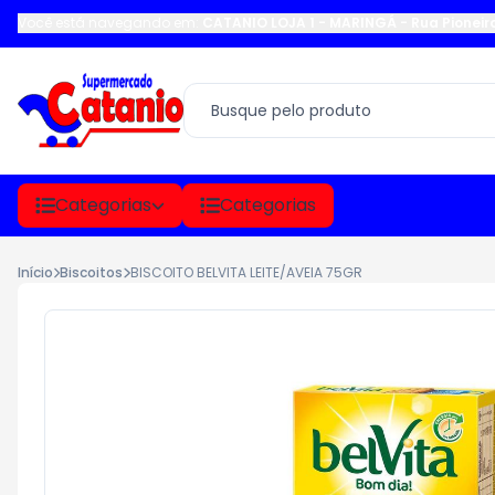
Você está navegando em:
CATANIO LOJA 1 - MARINGÁ
-
Rua Pioneir
Categorias
Categorias
Início
Biscoitos
BISCOITO BELVITA LEITE/AVEIA 75GR