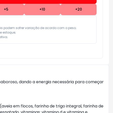
+
5
+
10
+
20
eis podem sofrer variação de acordo com o peso;

e estoque;

tiva;
e saboroso, dando a energia necessária para começar
(aveia em flocos, farinha de trigo integral, farinha de
desnatado, vitaminas: vitamina d e vitamina e,