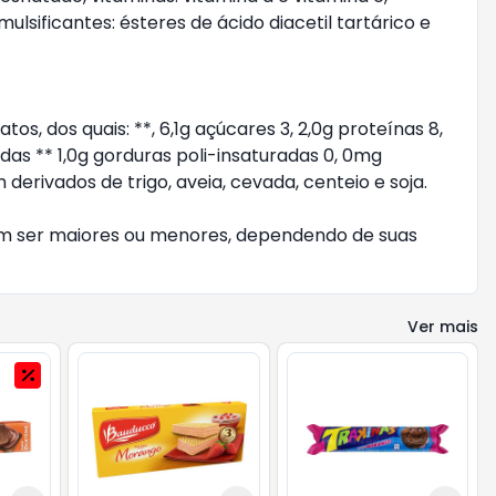
lsificantes: ésteres de ácido diacetil tartárico e
os, dos quais: **, 6,1g açúcares 3, 2,0g proteínas 8,
adas ** 1,0g gorduras poli-insaturadas 0, 0mg
 derivados de trigo, aveia, cevada, centeio e soja.
odem ser maiores ou menores, dependendo de suas
Ver mais