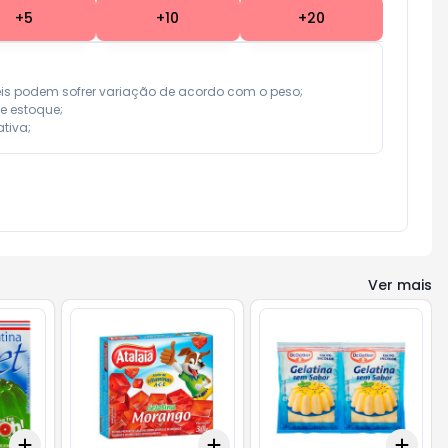
+
5
+
10
+
20
eis podem sofrer variação de acordo com o peso;

e estoque;

tiva;
Ver mais
Add
Add
Add
+
3
+
5
+
10
+
3
+
5
+
10
+
3