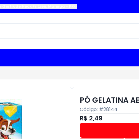
a Gertrude Heck Fritzen
,
Maringá
-
PR
PÓ GELATINA A
Código: #
28144
R$ 2,49