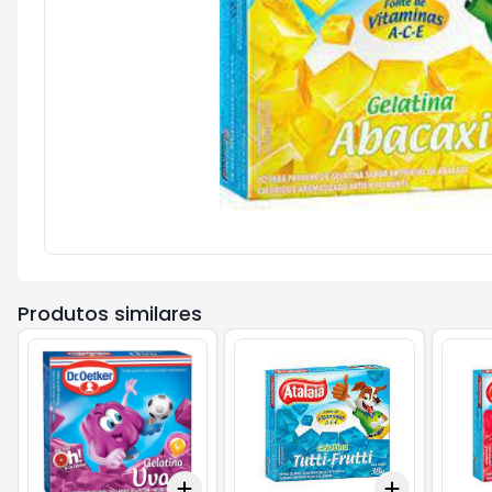
Produtos similares
Add
Add
+
3
+
5
+
10
+
3
+
5
+