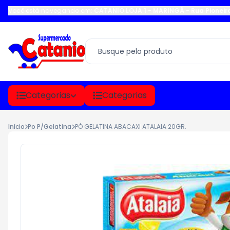
Você está navegando em:
CATANIO LOJA 1 - MARINGÁ
-
Rua Pioneir
Categorias
Categorias
Início
Po P/Gelatina
PÓ GELATINA ABACAXI ATALAIA 20GR.