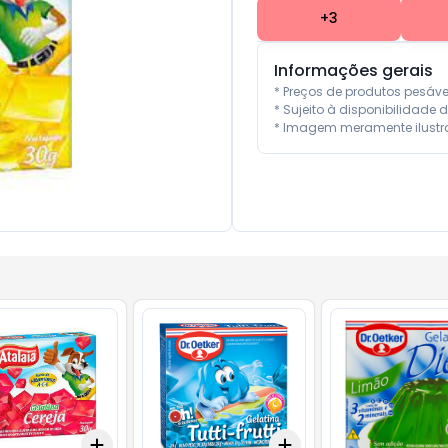
+
3
Informações gerais
* Preços de produtos pesáv
* Sujeito à disponibilidade d
* Imagem meramente ilustra
Add
Add
10
+
3
+
5
+
10
+
3
+
5
+
10