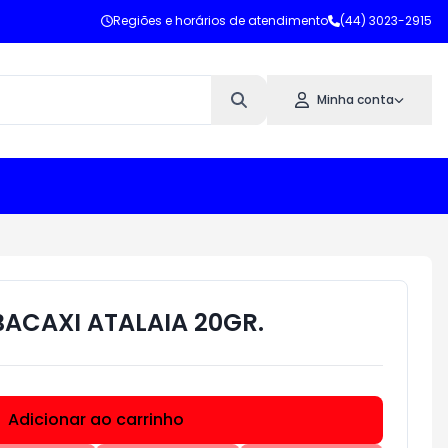
Regiões e horários de atendimento
(44) 3023-2915
Minha conta
BACAXI ATALAIA 20GR.
Adicionar ao carrinho
Subtotal:
R$ 0,00