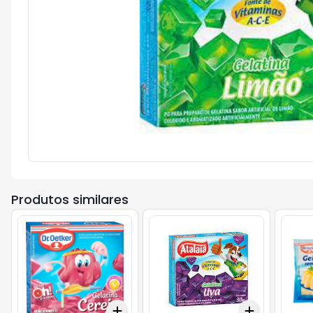
Produtos similares
Add
Add
+
3
+
5
+
10
+
3
+
5
+