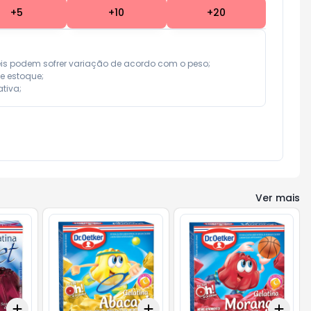
+
5
+
10
+
20
eis podem sofrer variação de acordo com o peso;

e estoque;

tiva;
Ver mais
Add
Add
Add
+
3
+
5
+
10
+
3
+
5
+
10
+
3