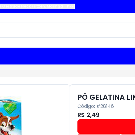
a Gertrude Heck Fritzen
,
Maringá
-
PR
PÓ GELATINA L
Código: #
28146
R$ 2,49