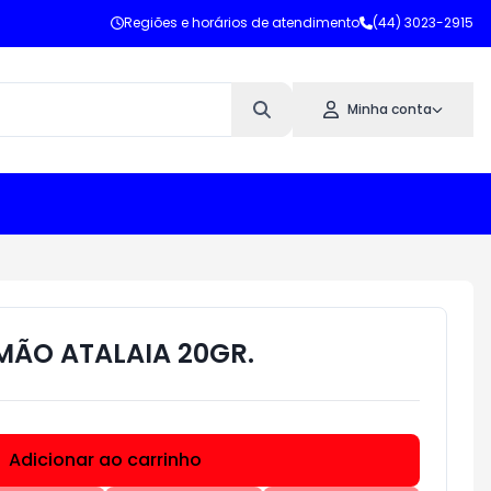
Regiões e horários de atendimento
(44) 3023-2915
Minha conta
IMÃO ATALAIA 20GR.
Adicionar ao carrinho
Subtotal:
R$ 0,00