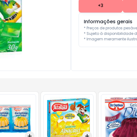
+
3
Informações gerais
* Preços de produtos pesáv
* Sujeito à disponibilidade d
* Imagem meramente ilustra
Add
Add
10
+
3
+
5
+
10
+
3
+
5
+
10