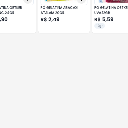
ATINA OETKER
PÓ GELATINA ABACAXI
PO GELATINA OETKE
INC.24GR
ATALAIA 20GR.
UVA.12GR
,90
R$ 2,49
R$ 5,59
12gr