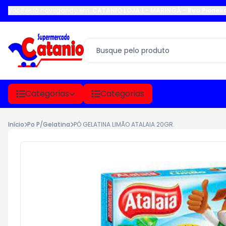
Você está navegando em:
CATANIO LOJA 1 - MARINGÁ
-
Rua Pioneir
Categorias
Categorias
Início
Po P/Gelatina
PÓ GELATINA LIMÃO ATALAIA 20GR.