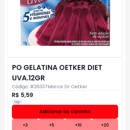
PO GELATINA OETKER DIET
UVA.12GR
Código: #
26337
Marca:
Dr Oetker
R$ 5,59
12gr
Adicionar ao carrinho
Subtotal:
R$ 0
+
3
+
5
+
10
+
20