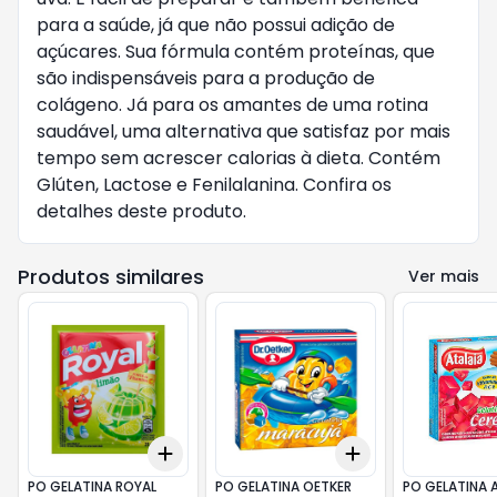
para a saúde, já que não possui adição de
açúcares. Sua fórmula contém proteínas, que
são indispensáveis para a produção de
colágeno. Já para os amantes de uma rotina
saudável, uma alternativa que satisfaz por mais
tempo sem acrescer calorias à dieta. Contém
Glúten, Lactose e Fenilalanina. Confira os
detalhes deste produto.
Produtos similares
Ver mais
Add
Add
+
3
+
5
+
10
+
3
+
5
+
10
PO GELATINA ROYAL
PO GELATINA OETKER
PO GELATINA 