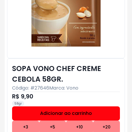
SOPA VONO CHEF CREME
CEBOLA 58GR.
Código: #
27646
Marca:
Vono
R$ 9,90
58gr
Adicionar ao carrinho
Subtotal:
R$ 0
+
3
+
5
+
10
+
20