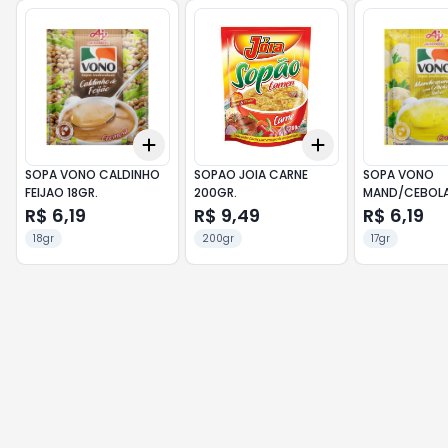
Add
Add
+
3
+
5
+
10
+
3
+
5
+
10
SOPA VONO CALDINHO
SOPAO JOIA CARNE
SOPA VONO
FEIJAO 18GR.
200GR.
MAND/CEBOLA
23X17GR
R$ 6,19
R$ 9,49
R$ 6,19
18gr
200gr
17gr