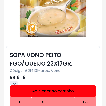
SOPA VONO PEITO
FGO/QUEIJO 23X17GR.
Código: #
21410
Marca:
Vono
R$ 6,19
17gr
Adicionar ao carrinho
Subtotal:
R$ 0
+
3
+
5
+
10
+
20