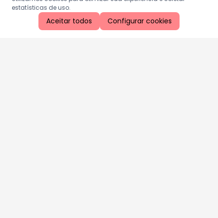
estatísticas de uso.
Aceitar todos
Configurar cookies
Aproveite as nossas promoções!
Cadastre seu e-mail e receba ofertas exclusivas.
QUERO RECEBER