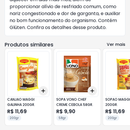
proporcionar alívio de resfriado comum, como
nariz congestionado e dor de garganta, e auxiliar
no bom funcionamento do organismo. Contém
Glúten. Confira os detalhes desse produto.
Produtos similares
Ver mais
Add
Add
+
3
+
5
+
10
+
3
+
5
+
10
CANJAO MAGGI
SOPA VONO CHEF
SOPAO MAGGI
GALINHA 200GR.
CREME CEBOLA 58GR.
200GR.
R$ 11,69
R$ 9,90
R$ 11,69
200gr
58gr
200gr